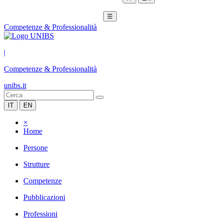
☰
Competenze & Professionalità
|
Competenze & Professionalità
unibs.it
IT
EN
×
Home
Persone
Strutture
Competenze
Pubblicazioni
Professioni