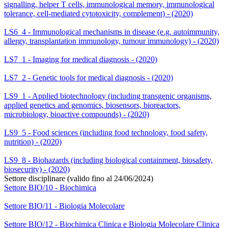
signalling, helper T cells, immunological memory, immunological
tolerance, cell-mediated cytotoxicity, complement) - (2020)
LS6_4 - Immunological mechanisms in disease (e.g. autoimmunity,
allergy, transplantation immunology, tumour immunology) - (2020)
LS7_1 - Imaging for medical diagnosis - (2020)
LS7_2 - Genetic tools for medical diagnosis - (2020)
LS9_1 - Applied biotechnology (including transgenic organisms,
applied genetics and genomics, biosensors, bioreactors,
microbiology, bioactive compounds) - (2020)
LS9_5 - Food sciences (including food technology, food safety,
nutrition) - (2020)
LS9_8 - Biohazards (including biological containment, biosafety,
biosecurity) - (2020)
Settore disciplinare (valido fino al 24/06/2024)
Settore BIO/10 - Biochimica
Settore BIO/11 - Biologia Molecolare
Settore BIO/12 - Biochimica Clinica e Biologia Molecolare Clinica