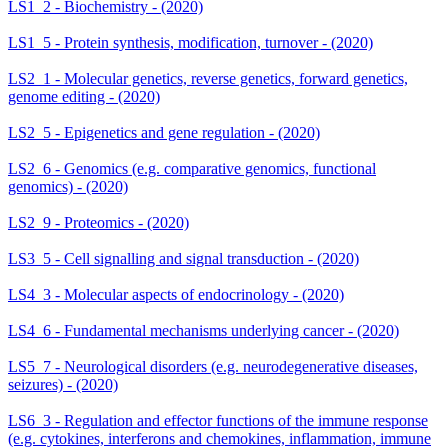
LS1_2 - Biochemistry - (2020)
LS1_5 - Protein synthesis, modification, turnover - (2020)
LS2_1 - Molecular genetics, reverse genetics, forward genetics,
genome editing - (2020)
LS2_5 - Epigenetics and gene regulation - (2020)
LS2_6 - Genomics (e.g. comparative genomics, functional
genomics) - (2020)
LS2_9 - Proteomics - (2020)
LS3_5 - Cell signalling and signal transduction - (2020)
LS4_3 - Molecular aspects of endocrinology - (2020)
LS4_6 - Fundamental mechanisms underlying cancer - (2020)
LS5_7 - Neurological disorders (e.g. neurodegenerative diseases,
seizures) - (2020)
LS6_3 - Regulation and effector functions of the immune response
(e.g. cytokines, interferons and chemokines, inflammation, immune