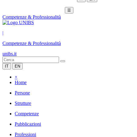
☰
Competenze & Professionalità
|
Competenze & Professionalità
unibs.it
IT
EN
×
Home
Persone
Strutture
Competenze
Pubblicazioni
Professioni