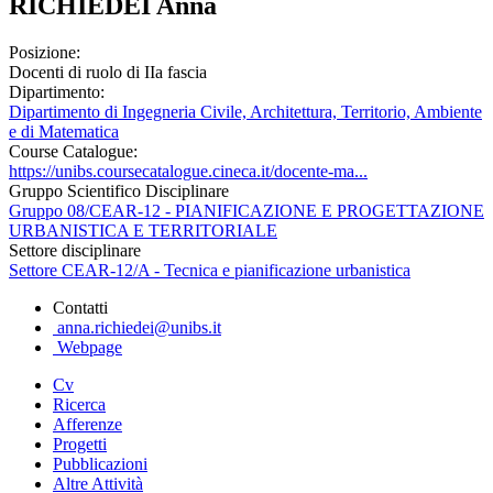
RICHIEDEI Anna
Posizione:
Docenti di ruolo di IIa fascia
Dipartimento:
Dipartimento di Ingegneria Civile, Architettura, Territorio, Ambiente
e di Matematica
Course Catalogue:
https://unibs.coursecatalogue.cineca.it/docente-ma...
Gruppo Scientifico Disciplinare
Gruppo 08/CEAR-12 - PIANIFICAZIONE E PROGETTAZIONE
URBANISTICA E TERRITORIALE
Settore disciplinare
Settore CEAR-12/A - Tecnica e pianificazione urbanistica
Contatti
anna.richiedei@unibs.it
Webpage
Cv
Ricerca
Afferenze
Progetti
Pubblicazioni
Altre Attività