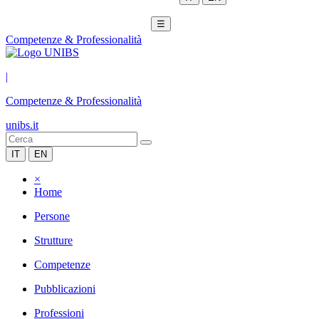
☰
Competenze & Professionalità
|
Competenze & Professionalità
unibs.it
IT
EN
×
Home
Persone
Strutture
Competenze
Pubblicazioni
Professioni