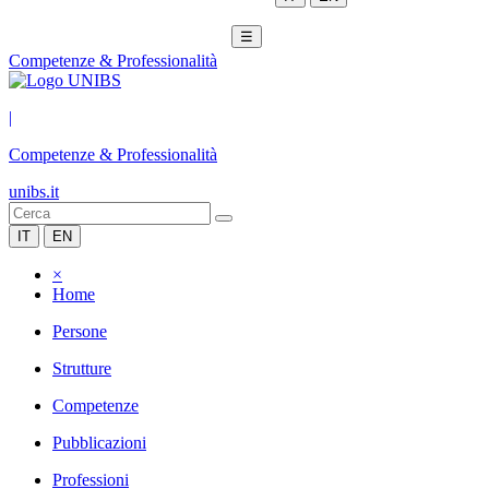
☰
Competenze & Professionalità
|
Competenze & Professionalità
unibs.it
IT
EN
×
Home
Persone
Strutture
Competenze
Pubblicazioni
Professioni