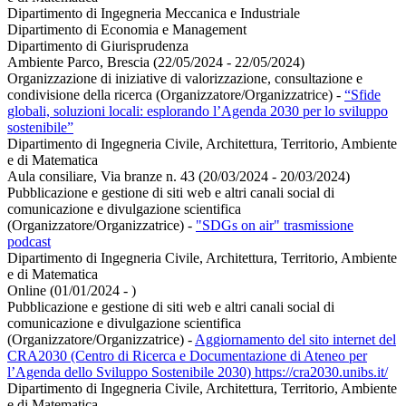
Dipartimento di Ingegneria Meccanica e Industriale
Dipartimento di Economia e Management
Dipartimento di Giurisprudenza
Ambiente Parco, Brescia (22/05/2024 - 22/05/2024)
Organizzazione di iniziative di valorizzazione, consultazione e
condivisione della ricerca (Organizzatore/Organizzatrice)
-
“Sfide
globali, soluzioni locali: esplorando l’Agenda 2030 per lo sviluppo
sostenibile”
Dipartimento di Ingegneria Civile, Architettura, Territorio, Ambiente
e di Matematica
Aula consiliare, Via branze n. 43 (20/03/2024 - 20/03/2024)
Pubblicazione e gestione di siti web e altri canali social di
comunicazione e divulgazione scientifica
(Organizzatore/Organizzatrice)
-
"SDGs on air" trasmissione
podcast
Dipartimento di Ingegneria Civile, Architettura, Territorio, Ambiente
e di Matematica
Online (01/01/2024 - )
Pubblicazione e gestione di siti web e altri canali social di
comunicazione e divulgazione scientifica
(Organizzatore/Organizzatrice)
-
Aggiornamento del sito internet del
CRA2030 (Centro di Ricerca e Documentazione di Ateneo per
l’Agenda dello Sviluppo Sostenibile 2030) https://cra2030.unibs.it/
Dipartimento di Ingegneria Civile, Architettura, Territorio, Ambiente
e di Matematica