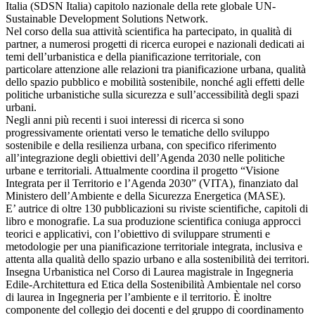
Italia (SDSN Italia) capitolo nazionale della rete globale UN-
Sustainable Development Solutions Network.
Nel corso della sua attività scientifica ha partecipato, in qualità di
partner, a numerosi progetti di ricerca europei e nazionali dedicati ai
temi dell’urbanistica e della pianificazione territoriale, con
particolare attenzione alle relazioni tra pianificazione urbana, qualità
dello spazio pubblico e mobilità sostenibile, nonché agli effetti delle
politiche urbanistiche sulla sicurezza e sull’accessibilità degli spazi
urbani.
Negli anni più recenti i suoi interessi di ricerca si sono
progressivamente orientati verso le tematiche dello sviluppo
sostenibile e della resilienza urbana, con specifico riferimento
all’integrazione degli obiettivi dell’Agenda 2030 nelle politiche
urbane e territoriali. Attualmente coordina il progetto “Visione
Integrata per il Territorio e l’Agenda 2030” (VITA), finanziato dal
Ministero dell’Ambiente e della Sicurezza Energetica (MASE).
E’ autrice di oltre 130 pubblicazioni su riviste scientifiche, capitoli di
libro e monografie. La sua produzione scientifica coniuga approcci
teorici e applicativi, con l’obiettivo di sviluppare strumenti e
metodologie per una pianificazione territoriale integrata, inclusiva e
attenta alla qualità dello spazio urbano e alla sostenibilità dei territori.
Insegna Urbanistica nel Corso di Laurea magistrale in Ingegneria
Edile-Architettura ed Etica della Sostenibilità Ambientale nel corso
di laurea in Ingegneria per l’ambiente e il territorio. È inoltre
componente del collegio dei docenti e del gruppo di coordinamento