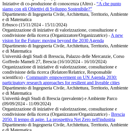
Iniziative di co-produzione di conoscenza (Altro)
-
“A che punto
siamo con gli Obiettivi di Sviluppo Sostenibile?”
Dipartimento di Ingegneria Civile, Architettura, Territorio, Ambiente
e di Matematica
Erbusco (15/11/2024 - 15/11/2024)
Organizzazione di iniziative di valorizzazione, consultazione e
condivisione della ricerca (Organizzatore/Organizzatrice)
-
A new
vision for the Future: moving beyond the 2030 Agenda
Dipartimento di Ingegneria Civile, Architettura, Territorio, Ambiente
e di Matematica
Università degli Studi di Bresscia, Palazzo delle Mercanzie, Corso
Goffredo Mameli 27, Brescia (16/10/2024 - 16/10/2024)
Organizzazione di iniziative di valorizzazione, consultazione e
condivisione della ricerca (Relatore/Relatrice, Responsabile
scientifico)
-
Community empowerment on UN Agenda 2030:
participatory research approaches for resilient and liveable cities
Dipartimento di Ingegneria Civile, Architettura, Territorio, Ambiente
e di Matematica
Univerità degli Studi di Brescia (prevalente) e Ambiente Parco
(09/09/2024 - 11/09/2024)
Organizzazione di iniziative di valorizzazione, consultazione e
condivisione della ricerca (Organizzatore/Organizzatrice)
-
Brescia
2050. Il tempo di agire. La prospettiva Net Zero nell'industria
Dipartimento di Ingegneria Civile, Architettura, Territorio, Ambiente
e di Matematica