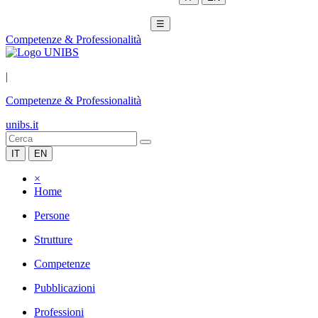
☰
Competenze & Professionalità
|
Competenze & Professionalità
unibs.it
IT
EN
×
Home
Persone
Strutture
Competenze
Pubblicazioni
Professioni