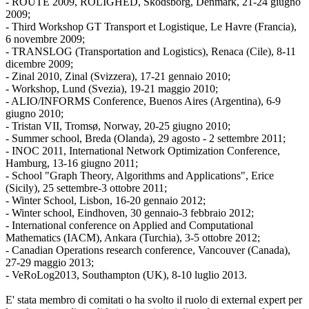
- ROUTE 2009, ROLIGHED, Skodsborg, Denmark, 21-24 giugno
2009;
- Third Workshop GT Transport et Logistique, Le Havre (Francia),
6 novembre 2009;
- TRANSLOG (Transportation and Logistics), Renaca (Cile), 8-11
dicembre 2009;
- Zinal 2010, Zinal (Svizzera), 17-21 gennaio 2010;
- Workshop, Lund (Svezia), 19-21 maggio 2010;
- ALIO/INFORMS Conference, Buenos Aires (Argentina), 6-9
giugno 2010;
- Tristan VII, Tromsø, Norway, 20-25 giugno 2010;
- Summer school, Breda (Olanda), 29 agosto - 2 settembre 2011;
- INOC 2011, International Network Optimization Conference,
Hamburg, 13-16 giugno 2011;
- School "Graph Theory, Algorithms and Applications", Erice
(Sicily), 25 settembre-3 ottobre 2011;
- Winter School, Lisbon, 16-20 gennaio 2012;
- Winter school, Eindhoven, 30 gennaio-3 febbraio 2012;
- International conference on Applied and Computational
Mathematics (IACM), Ankara (Turchia), 3-5 ottobre 2012;
- Canadian Operations research conference, Vancouver (Canada),
27-29 maggio 2013;
- VeRoLog2013, Southampton (UK), 8-10 luglio 2013.
E' stata membro di comitati o ha svolto il ruolo di external expert per