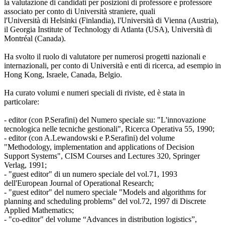
la valutazione di candidati per posizioni di professore e professore
associato per conto di Università straniere, quali
l'Università di Helsinki (Finlandia), l'Università di Vienna (Austria),
il Georgia Institute of Technology di Atlanta (USA), Università di
Montréal (Canada).
Ha svolto il ruolo di valutatore per numerosi progetti nazionali e
internazionali, per conto di Università e enti di ricerca, ad esempio in
Hong Kong, Israele, Canada, Belgio.
Ha curato volumi e numeri speciali di riviste, ed è stata in
particolare:
- editor (con P.Serafini) del Numero speciale su: "L'innovazione
tecnologica nelle tecniche gestionali", Ricerca Operativa 55, 1990;
- editor (con A.Lewandowski e P.Serafini) del volume
"Methodology, implementation and applications of Decision
Support Systems", CISM Courses and Lectures 320, Springer
Verlag, 1991;
- "guest editor" di un numero speciale del vol.71, 1993
dell'European Journal of Operational Research;
- "guest editor" del numero speciale "Models and algorithms for
planning and scheduling problems" del vol.72, 1997 di Discrete
Applied Mathematics;
- "co-editor" del volume “Advances in distribution logistics”,