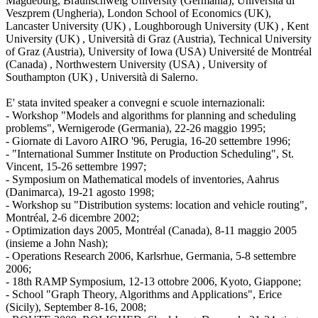
Magdeburg, Braunschweig University (Germania), Università di
Veszprem (Ungheria), London School of Economics (UK),
Lancaster University (UK) , Loughborough University (UK) , Kent
University (UK) , Università di Graz (Austria), Technical University
of Graz (Austria), University of Iowa (USA) Université de Montréal
(Canada) , Northwestern University (USA) , University of
Southampton (UK) , Università di Salerno.
E' stata invited speaker a convegni e scuole internazionali:
- Workshop "Models and algorithms for planning and scheduling
problems", Wernigerode (Germania), 22-26 maggio 1995;
- Giornate di Lavoro AIRO '96, Perugia, 16-20 settembre 1996;
- "International Summer Institute on Production Scheduling", St.
Vincent, 15-26 settembre 1997;
- Symposium on Mathematical models of inventories, Aahrus
(Danimarca), 19-21 agosto 1998;
- Workshop su "Distribution systems: location and vehicle routing",
Montréal, 2-6 dicembre 2002;
- Optimization days 2005, Montréal (Canada), 8-11 maggio 2005
(insieme a John Nash);
- Operations Research 2006, Karlsrhue, Germania, 5-8 settembre
2006;
- 18th RAMP Symposium, 12-13 ottobre 2006, Kyoto, Giappone;
- School "Graph Theory, Algorithms and Applications", Erice
(Sicily), September 8-16, 2008;