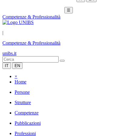
☰
Competenze & Professionalità
|
Competenze & Professionalità
unibs.it
IT
EN
×
Home
Persone
Strutture
Competenze
Pubblicazioni
Professioni