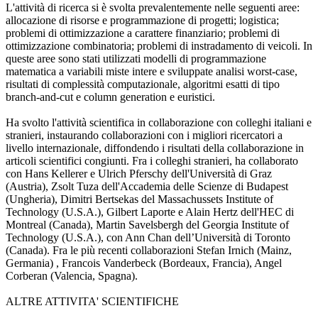
L'attività di ricerca si è svolta prevalentemente nelle seguenti aree:
allocazione di risorse e programmazione di progetti; logistica;
problemi di ottimizzazione a carattere finanziario; problemi di
ottimizzazione combinatoria; problemi di instradamento di veicoli. In
queste aree sono stati utilizzati modelli di programmazione
matematica a variabili miste intere e sviluppate analisi worst-case,
risultati di complessità computazionale, algoritmi esatti di tipo
branch-and-cut e column generation e euristici.
Ha svolto l'attività scientifica in collaborazione con colleghi italiani e
stranieri, instaurando collaborazioni con i migliori ricercatori a
livello internazionale, diffondendo i risultati della collaborazione in
articoli scientifici congiunti. Fra i colleghi stranieri, ha collaborato
con Hans Kellerer e Ulrich Pferschy dell'Università di Graz
(Austria), Zsolt Tuza dell'Accademia delle Scienze di Budapest
(Ungheria), Dimitri Bertsekas del Massachussets Institute of
Technology (U.S.A.), Gilbert Laporte e Alain Hertz dell'HEC di
Montreal (Canada), Martin Savelsbergh del Georgia Institute of
Technology (U.S.A.), con Ann Chan dell’Università di Toronto
(Canada). Fra le più recenti collaborazioni Stefan Irnich (Mainz,
Germania) , Francois Vanderbeck (Bordeaux, Francia), Angel
Corberan (Valencia, Spagna).
ALTRE ATTIVITA' SCIENTIFICHE