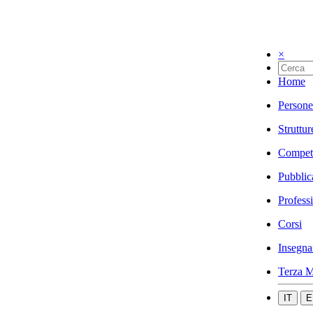
×
Home
Persone
Struttur
Compet
Pubblic
Profess
Corsi
Insegna
Terza M
IT
E