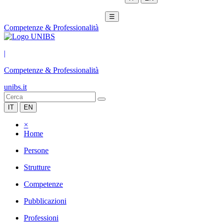
☰
Competenze & Professionalità
|
Competenze & Professionalità
unibs.it
IT
EN
×
Home
Persone
Strutture
Competenze
Pubblicazioni
Professioni