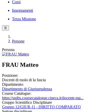
Corsi
Insegnamenti
Terza Missione
☰
Persone
Persona
FRAU Matteo
Posizione:
Docenti di ruolo di Ia fascia
Dipartimento:
Dipartimento di Giurisprudenza
Course Catalogue:
https://unibs.coursecatalogue.cineca.it/docente-ma...
Gruppo Scientifico Disciplinare
Gruppo 12/GIUR-11 - DIRITTO COMPARATO
Settore disciplinare