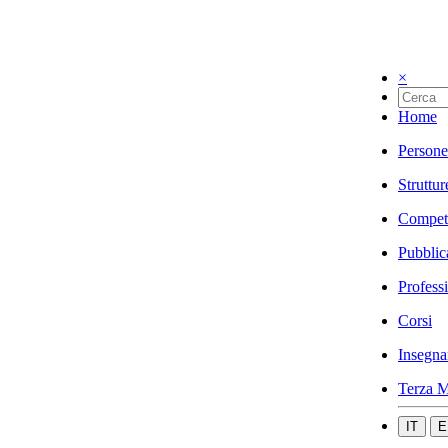
×
Home
Persone
Struttur
Compet
Pubblic
Profess
Corsi
Insegna
Terza M
IT
E