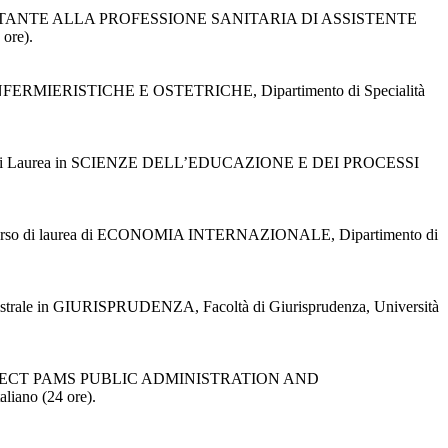
ARIA (ABILITANTE ALLA PROFESSIONE SANITARIA DI ASSISTENTE
 ore).
IENZE INFERMIERISTICHE E OSTETRICHE, Dipartimento di Specialità
09), Corso di Laurea in SCIENZE DELL’EDUCAZIONE E DEI PROCESSI
), nel corso di laurea di ECONOMIA INTERNAZIONALE, Dipartimento di
 magistrale in GIURISPRUDENZA, Facoltà di Giurisprudenza, Università
2002, PROJECT PAMS PUBLIC ADMINISTRATION AND
iano (24 ore).