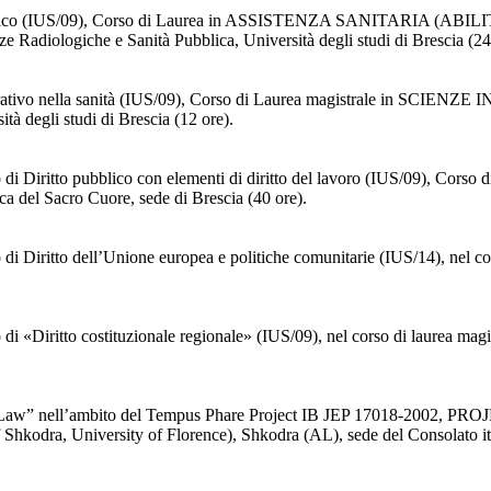
ritto pubblico (IUS/09), Corso di Laurea in ASSISTENZA SANIT
Radiologiche e Sanità Pubblica, Università degli studi di Brescia (24
istrativo nella sanità (IUS/09), Corso di Laurea magistrale in SC
à degli studi di Brescia (12 ore).
ento di Diritto pubblico con elementi di diritto del lavoro (IUS/
a del Sacro Cuore, sede di Brescia (40 ore).
nto di Diritto dell’Unione europea e politiche comunitarie (IUS/14
o di «Diritto costituzionale regionale» (IUS/09), nel corso di laurea
ional Law” nell’ambito del Tempus Phare Project IB JEP 17018-
a, University of Florence), Shkodra (AL), sede del Consolato ital