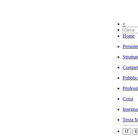
×
Home
Persone
Struttur
Compet
Pubblic
Profess
Corsi
Insegna
Terza M
IT
E