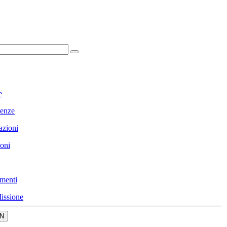
e
enze
azioni
ioni
menti
issione
N