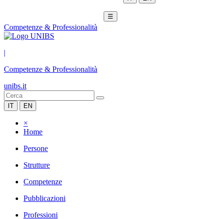
☰
Competenze & Professionalità
|
Competenze & Professionalità
unibs.it
IT
EN
×
Home
Persone
Strutture
Competenze
Pubblicazioni
Professioni