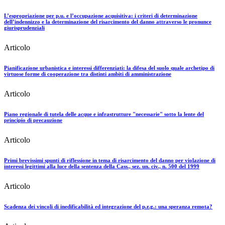
L’espropriazione per p.u. e l’occupazione acquisitiva: i criteri di determinazione
dell’indennizzo e la determinazione del risarcimento del danno attraverso le pronunce
giurisprudenziali
Articolo
Pianificazione urbanistica e interessi differenziati: la difesa del suolo quale archetipo di
virtuose forme di cooperazione tra distinti ambiti di amministrazione
Articolo
Piano regionale di tutela delle acque e infrastrutture "necessarie" sotto la lente del
principio di precauzione
Articolo
Primi brevissimi spunti di riflessione in tema di risarcimento del danno per violazione di
interessi legittimi alla luce della sentenza della Cass., sez. un. civ., n. 500 del 1999
Articolo
Scadenza dei vincoli di inedificabilità ed integrazione del p.r.g.: una speranza remota?