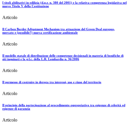
I titoli abilitativi in edilizia (d.p.r. n. 380 del 2001) e la relativa competenza legislativa nel
nuovo Titolo V della Costituzione
Articolo
Il Carbon Border Adjustment Mechanism tra attuazione del Green Deal europeo,
mercato e (possibile?) nuova certificazione ambientale
Articolo
Il modello statale di distribuzione delle competenze decisionali in materia di bonifiche di
siti inquinati e la q.l.c. della L.R. Lombardia n. 36/2006
Articolo
Il permesso di costruire in deroga tra interessi, uso e riuso del territorio
Articolo
Il principio della partecipazione al procedimento espropriativo tra esigenze di celerità ed
esigenze di garanzia
Articolo