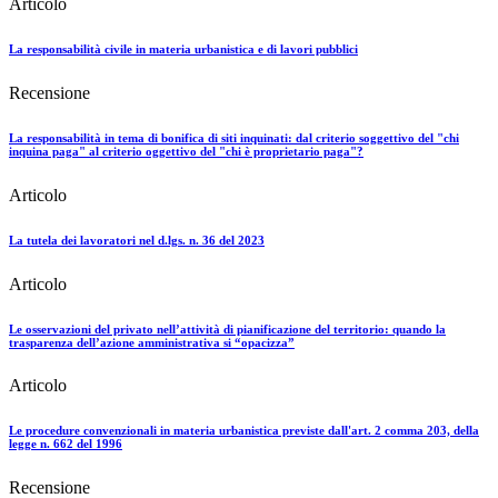
Articolo
La responsabilità civile in materia urbanistica e di lavori pubblici
Recensione
La responsabilità in tema di bonifica di siti inquinati: dal criterio soggettivo del "chi
inquina paga" al criterio oggettivo del "chi è proprietario paga"?
Articolo
La tutela dei lavoratori nel d.lgs. n. 36 del 2023
Articolo
Le osservazioni del privato nell’attività di pianificazione del territorio: quando la
trasparenza dell’azione amministrativa si “opacizza”
Articolo
Le procedure convenzionali in materia urbanistica previste dall'art. 2 comma 203, della
legge n. 662 del 1996
Recensione