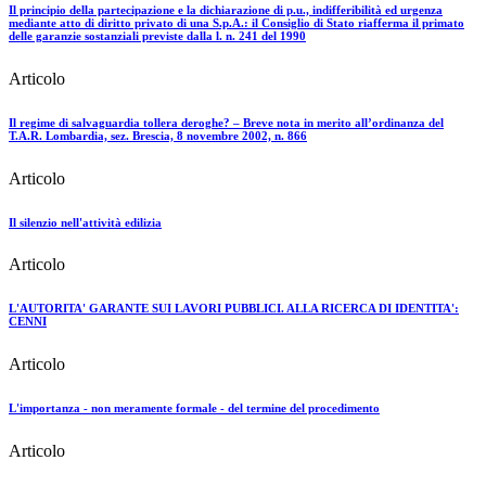
Il principio della partecipazione e la dichiarazione di p.u., indifferibilità ed urgenza
mediante atto di diritto privato di una S.p.A.: il Consiglio di Stato riafferma il primato
delle garanzie sostanziali previste dalla l. n. 241 del 1990
Articolo
Il regime di salvaguardia tollera deroghe? – Breve nota in merito all’ordinanza del
T.A.R. Lombardia, sez. Brescia, 8 novembre 2002, n. 866
Articolo
Il silenzio nell'attività edilizia
Articolo
L'AUTORITA' GARANTE SUI LAVORI PUBBLICI. ALLA RICERCA DI IDENTITA':
CENNI
Articolo
L'importanza - non meramente formale - del termine del procedimento
Articolo