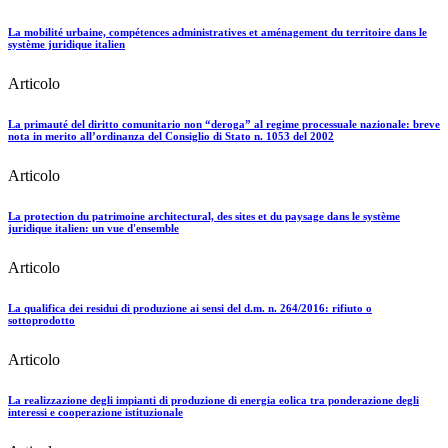
La mobilité urbaine, compétences administratives et aménagement du territoire dans le
système juridique italien
Articolo
La primauté del diritto comunitario non “deroga” al regime processuale nazionale: breve
nota in merito all’ordinanza del Consiglio di Stato n. 1053 del 2002
Articolo
La protection du patrimoine architectural, des sites et du paysage dans le système
juridique italien: un vue d'ensemble
Articolo
La qualifica dei residui di produzione ai sensi del d.m. n. 264/2016: rifiuto o
sottoprodotto
Articolo
La realizzazione degli impianti di produzione di energia eolica tra ponderazione degli
interessi e cooperazione istituzionale