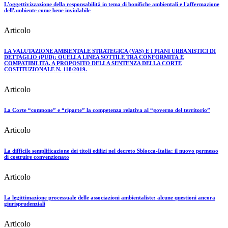
L'oggettivizzazione della responsabilità in tema di bonifiche ambientali e l'affermazione
dell'ambiente come bene inviolabile
Articolo
LA VALUTAZIONE AMBIENTALE STRATEGICA (VAS) E I PIANI URBANISTICI DI
DETTAGLIO (PUD): QUELLA LINEA SOTTILE TRA CONFORMITÀ E
COMPATIBILITÀ. A PROPOSITO DELLA SENTENZA DELLA CORTE
COSTITUZIONALE N. 118/2019.
Articolo
La Corte “compone” e “riparte” la competenza relativa al “governo del territorio”
Articolo
La difficile semplificazione dei titoli edilizi nel decreto Sblocca-Italia: il nuovo permesso
di costruire convenzionato
Articolo
La legittimazione processuale delle associazioni ambientaliste: alcune questioni ancora
giurisprudenziali
Articolo