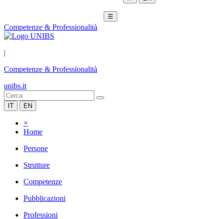
☰
Competenze & Professionalità
|
Competenze & Professionalità
unibs.it
IT
EN
×
Home
Persone
Strutture
Competenze
Pubblicazioni
Professioni