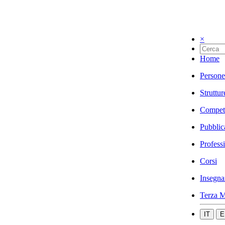
×
Home
Persone
Struttur
Compet
Pubblic
Profess
Corsi
Insegna
Terza M
IT
E