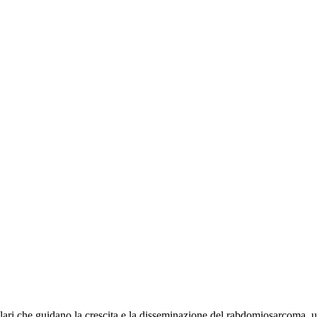
olari che guidano la crescita e la disseminazione del rabdomiosarcoma, un