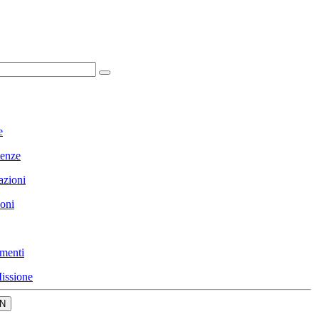
e
enze
azioni
ioni
menti
issione
N