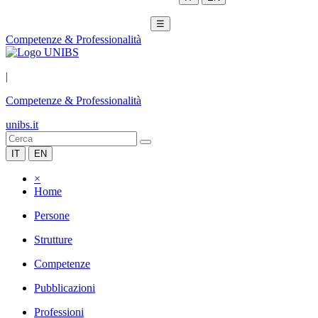
☰
Competenze & Professionalità
|
Competenze & Professionalità
unibs.it
IT
EN
×
Home
Persone
Strutture
Competenze
Pubblicazioni
Professioni