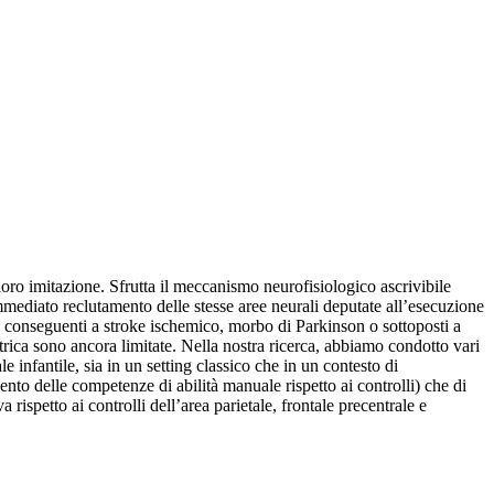
oro imitazione. Sfrutta il meccanismo neurofisiologico ascrivibile
immediato reclutamento delle stesse aree neurali deputate all’esecuzione
ri conseguenti a stroke ischemico, morbo di Parkinson o sottoposti a
iatrica sono ancora limitate. Nella nostra ricerca, abbiamo condotto vari
e infantile, sia in un setting classico che in un contesto di
ento delle competenze di abilità manuale rispetto ai controlli) che di
ispetto ai controlli dell’area parietale, frontale precentrale e