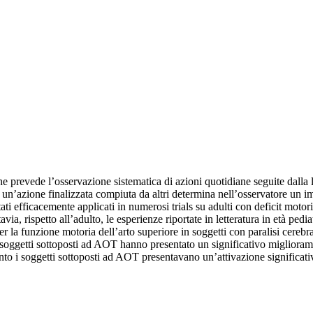
prevede l’osservazione sistematica di azioni quotidiane seguite dalla l
di un’azione finalizzata compiuta da altri determina nell’osservatore un 
ati efficacemente applicati in numerosi trials su adulti con deficit moto
avia, rispetto all’adulto, le esperienze riportate in letteratura in età ped
r la funzione motoria dell’arto superiore in soggetti con paralisi cerebral
(i soggetti sottoposti ad AOT hanno presentato un significativo miglioram
o i soggetti sottoposti ad AOT presentavano un’attivazione significativa r