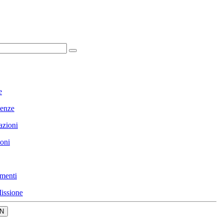
e
enze
azioni
ioni
menti
issione
N