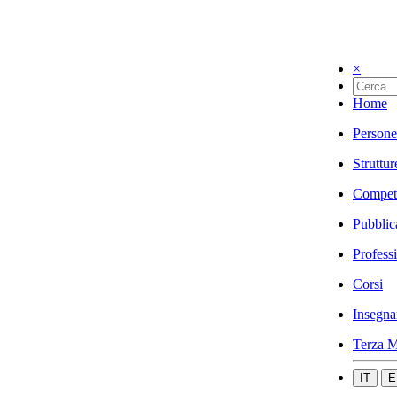
×
Home
Persone
Struttur
Compet
Pubblic
Profess
Corsi
Insegna
Terza M
IT
E