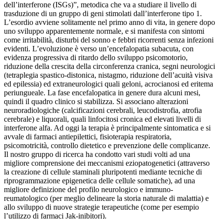
dell’interferone (ISGs)”, metodica che va a studiare il livello di
trasduzione di un gruppo di geni stimolati dall’interferone tipo 1.
L’esordio avviene solitamente nel primo anno di vita, in genere dopo
uno sviluppo apparentemente normale, e si manifesta con sintomi
come irritabilità, disturbi del sonno e febbri ricorrenti senza infezioni
evidenti. L’evoluzione è verso un’encefalopatia subacuta, con
evidenza progressiva di ritardo dello sviluppo psicomotorio,
riduzione della crescita della circonferenza cranica, segni neurologici
(tetraplegia spastico-distonica, nistagmo, riduzione dell’acuità visiva
ed epilessia) ed extraneurologici quali geloni, acrocianosi ed eritema
periungueale. La fase encefalopatica in genere dura alcuni mesi,
quindi il quadro clinico si stabilizza. Si associano alterazioni
neuroradiologiche (calcificazioni cerebrali, leucodistrofia, atrofia
cerebrale) e liquorali, quali linfocitosi cronica ed elevati livelli di
interferone alfa. Ad oggi la terapia è principalmente sintomatica e si
avvale di farmaci antiepilettici, fisioterapia respiratoria,
psicomotricità, controllo dietetico e prevenzione delle complicanze.
Il nostro gruppo di ricerca ha condotto vari studi volti ad una
migliore comprensione dei meccanismi eziopatogenetici (attraverso
la creazione di cellule staminali pluripotenti mediante tecniche di
riprogrammazione epigenetica delle cellule somatiche), ad una
migliore definizione del profilo neurologico e immuno-
reumatologico (per meglio delineare la storia naturale di malattia) e
allo sviluppo di nuove strategie terapeutiche (come per esempio
l’utilizzo di farmaci Jak-inibitori).