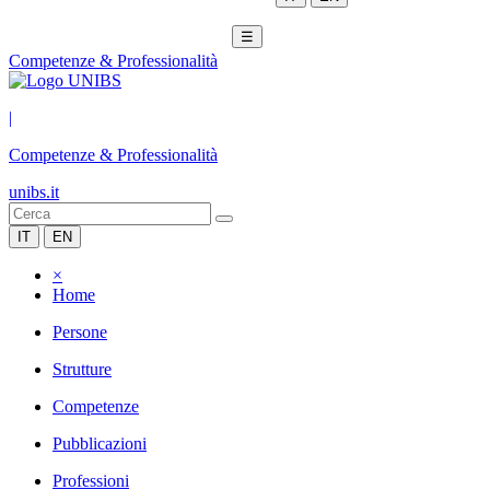
☰
Competenze & Professionalità
|
Competenze & Professionalità
unibs.it
IT
EN
×
Home
Persone
Strutture
Competenze
Pubblicazioni
Professioni