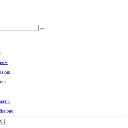
e
enze
azioni
ioni
menti
issione
N