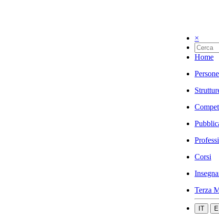
×
Home
Persone
Struttur
Compet
Pubblic
Profess
Corsi
Insegna
Terza M
IT
E