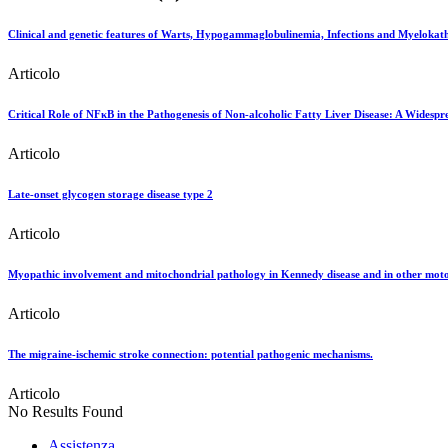
Clinical and genetic features of Warts, Hypogammaglobulinemia, Infections and Myeloka
Articolo
Critical Role of NFκB in the Pathogenesis of Non-alcoholic Fatty Liver Disease: A Widesp
Articolo
Late-onset glycogen storage disease type 2
Articolo
Myopathic involvement and mitochondrial pathology in Kennedy disease and in other moto
Articolo
The migraine-ischemic stroke connection: potential pathogenic mechanisms.
Articolo
No Results Found
Assistenza