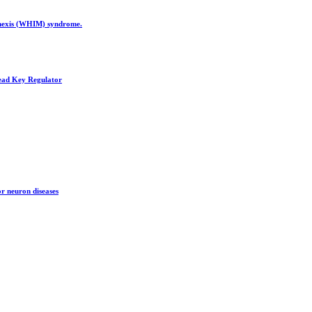
thexis (WHIM) syndrome.
read Key Regulator
r neuron diseases