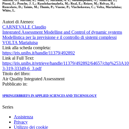
Maffeis, G.; Martilli, A.; Mills, S.; Miranda, A. I.; Moussiopoulos, N.; Nahorski, Z.;
Pisoni, E.; Ponche, J. L.; Rasoloharimahefa, M.; Real, E.; Reizer, M.; Relvas, H.;
Roncolato, D.; Tainio, M.; Thunis, P.; Viaene, P.; Vlachokostas, C.; Volta, Marialuisa;
White, L.
Autori di Ateneo:
CARNEVALE Claudio
Integrated Assessment Modelling and Control of dynamic systems
Modellistica per la previsione e il controllo di sistemi complessi
VOLTA Marialuisa
Link alla scheda completa:
https://iris.unibs.it/handle/11379/492892
Link al Full Text:
https://iris.unibs.it/retrieve/handle/11379/492892/64657/chp%253
3-319-33349-6_3.pdf
Titolo del libro:
Air Quality Integrated Assessment
Pubblicato in:
SPRINGERBRIEFS IN APPLIED SCIENCES AND TECHNOLOGY
Series
Assistenza
Privacy
Utilizzo dei cookie