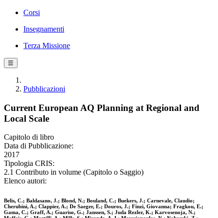
Corsi
Insegnamenti
Terza Missione
☰
Pubblicazioni
Current European AQ Planning at Regional and
Local Scale
Capitolo di libro
Data di Pubblicazione:
2017
Tipologia CRIS:
2.1 Contributo in volume (Capitolo o Saggio)
Elenco autori:
Belis, C.; Baldasano, J.; Blond, N.; Bouland, C.; Buekers, J.; Carnevale, Claudio;
Cherubini, A.; Clappier, A.; De Saeger, E.; Douros, J.; Finzi, Giovanna; Fragkou, E.;
Gama, C.; Graff, A.; Guariso, G.; Janssen, S.; Juda Rezler, K.; Karvosenoja, N.;