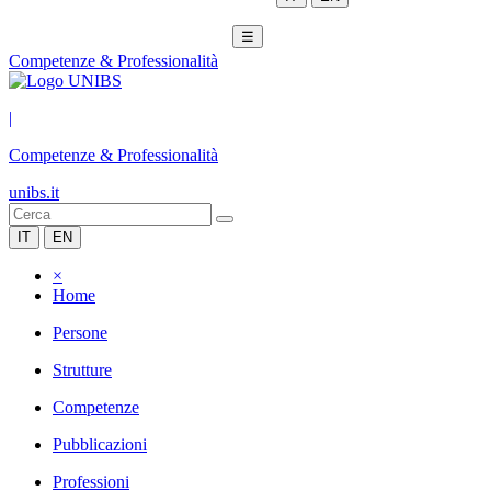
☰
Competenze & Professionalità
|
Competenze & Professionalità
unibs.it
IT
EN
×
Home
Persone
Strutture
Competenze
Pubblicazioni
Professioni