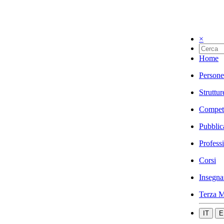
×
Home
Persone
Struttur
Compet
Pubblic
Profess
Corsi
Insegna
Terza M
IT
E