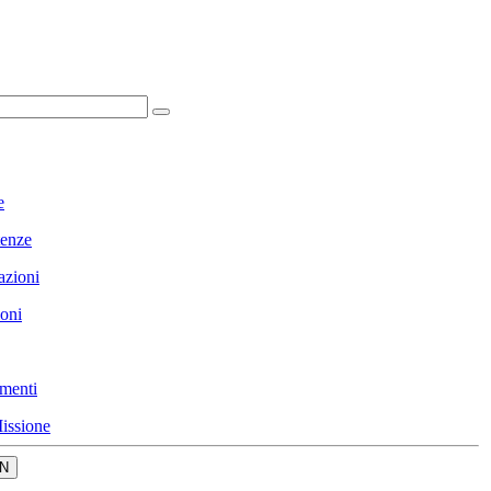
e
enze
azioni
ioni
menti
issione
N