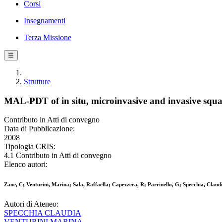
Corsi
Insegnamenti
Terza Missione
☰
Strutture
MAL-PDT of in situ, microinvasive and invasive squ
Contributo in Atti di convegno
Data di Pubblicazione:
2008
Tipologia CRIS:
4.1 Contributo in Atti di convegno
Elenco autori:
Zane, C; Venturini, Marina; Sala, Raffaella; Capezzera, R; Parrinello, G; Specchia, 
Autori di Ateneo:
SPECCHIA CLAUDIA
VENTURINI MARINA