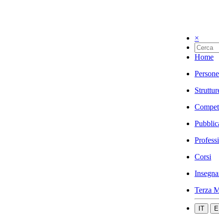
×
Home
Persone
Struttur
Compet
Pubblic
Profess
Corsi
Insegna
Terza M
IT
E