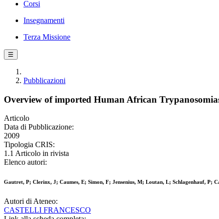
Corsi
Insegnamenti
Terza Missione
☰
Pubblicazioni
Overview of imported Human African Trypanosomias
Articolo
Data di Pubblicazione:
2009
Tipologia CRIS:
1.1 Articolo in rivista
Elenco autori:
Gautret, P; Clerinx, J; Caumes, E; Simon, F; Jensenius, M; Loutan, L; Schlagenhauf, P; C
Autori di Ateneo:
CASTELLI FRANCESCO
Link alla scheda completa: