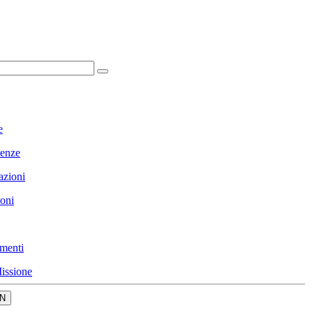
e
enze
azioni
ioni
menti
issione
N