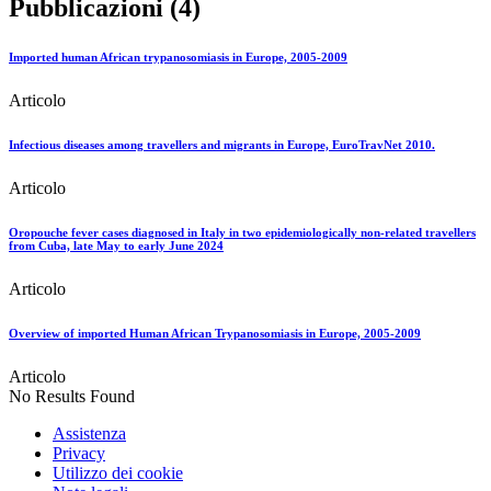
Pubblicazioni (4)
Imported human African trypanosomiasis in Europe, 2005-2009
Articolo
Infectious diseases among travellers and migrants in Europe, EuroTravNet 2010.
Articolo
Oropouche fever cases diagnosed in Italy in two epidemiologically non-related travellers
from Cuba, late May to early June 2024
Articolo
Overview of imported Human African Trypanosomiasis in Europe, 2005-2009
Articolo
No Results Found
Assistenza
Privacy
Utilizzo dei cookie