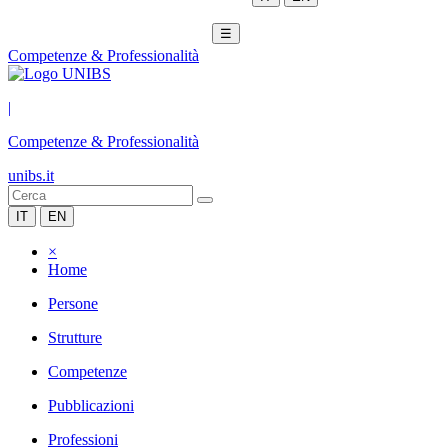
☰
Competenze & Professionalità
|
Competenze & Professionalità
unibs.it
IT
EN
×
Home
Persone
Strutture
Competenze
Pubblicazioni
Professioni