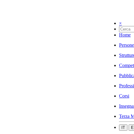
×
Home
Persone
Struttur
Compet
Pubblic
Profess
Corsi
Insegna
Terza M
IT
E