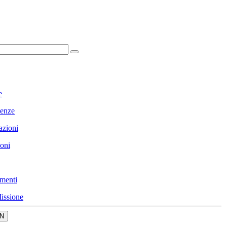
e
enze
azioni
ioni
menti
issione
N