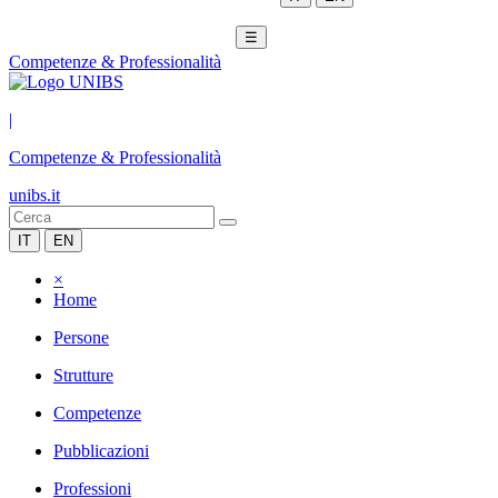
☰
Competenze & Professionalità
|
Competenze & Professionalità
unibs.it
IT
EN
×
Home
Persone
Strutture
Competenze
Pubblicazioni
Professioni