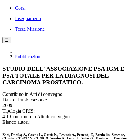
Corsi
Insegnamenti
Terza Missione
☰
Pubblicazioni
STUDIO DELL' ASSOCIAZIONE PSA IGM E
PSA TOTALE PER LA DIAGNOSI DEL
CARCINOMA PROSTATICO.
Contributo in Atti di convegno
Data di Pubblicazione:
2009
Tipologia CRIS:
4.1 Contributo in Atti di convegno
Elenco autori:
Zani, Danilo; S., Costa; L., Gatti; N., Pesenti; A., Pettenò; T., Zambolin; Simeone,
Claudio; COSCIANI CUNICO, Sergio; A., Leon; J., Zuin; G., Fassina; L., Beneduce