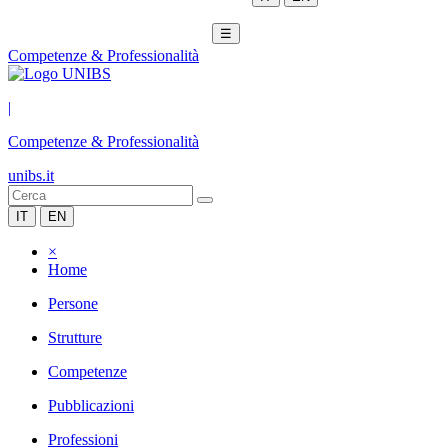
☰
Competenze & Professionalità
|
Competenze & Professionalità
unibs.it
IT
EN
×
Home
Persone
Strutture
Competenze
Pubblicazioni
Professioni