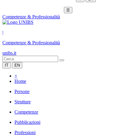
☰
Competenze & Professionalità
|
Competenze & Professionalità
unibs.it
IT
EN
×
Home
Persone
Strutture
Competenze
Pubblicazioni
Professioni