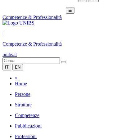
☰
Competenze & Professionalità
|
Competenze & Professionalità
unibs.it
IT
EN
×
Home
Persone
Strutture
Competenze
Pubblicazioni
Professioni