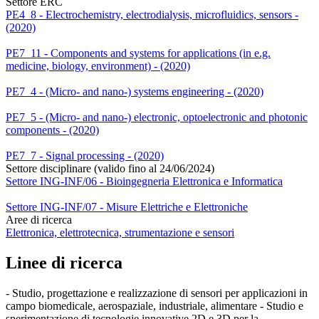
Settore ERC
PE4_8 - Electrochemistry, electrodialysis, microfluidics, sensors -
(2020)
PE7_11 - Components and systems for applications (in e.g.
medicine, biology, environment) - (2020)
PE7_4 - (Micro- and nano-) systems engineering - (2020)
PE7_5 - (Micro- and nano-) electronic, optoelectronic and photonic
components - (2020)
PE7_7 - Signal processing - (2020)
Settore disciplinare (valido fino al 24/06/2024)
Settore ING-INF/06 - Bioingegneria Elettronica e Informatica
Settore ING-INF/07 - Misure Elettriche e Elettroniche
Aree di ricerca
Elettronica, elettrotecnica, strumentazione e sensori
Linee di ricerca
- Studio, progettazione e realizzazione di sensori per applicazioni in
campo biomedicale, aerospaziale, industriale, alimentare - Studio e
sperimentazione di tecnologie innovative 2D e 3D per la