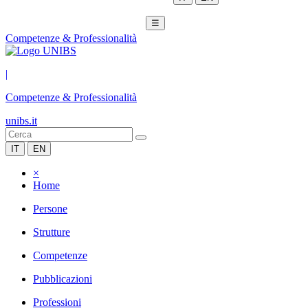
☰
Competenze & Professionalità
|
Competenze & Professionalità
unibs.it
IT
EN
×
Home
Persone
Strutture
Competenze
Pubblicazioni
Professioni