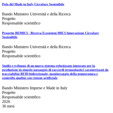
Polo del Made in Italy Circolare Sostenibile
Bando Ministero Università e della Ricerca
Progetto
Responsabile scientifico
Progetto REMICS - Ricerca Ecosistem MICS Innovazione Circolare
Sostenibile
Bando Ministero Università e della Ricerca
Progetto
Responsabile scientifico
Studio e sviluppo di un nuovo sistema robotizzato integrato per la
produzione in singolo passaggio di raccordi termoplastici caratterizzati da
tracciabilità RFID bidirezionale, monitoraggio della temperatura e
controllo qualità con visione artificiale
Bando Ministero Imprese e Made in Italy
Progetto
Responsabile scientifico
2026
36 mesi