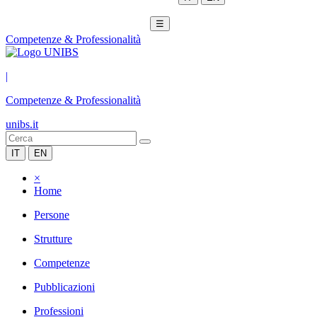
☰
Competenze & Professionalità
|
Competenze & Professionalità
unibs.it
IT
EN
×
Home
Persone
Strutture
Competenze
Pubblicazioni
Professioni