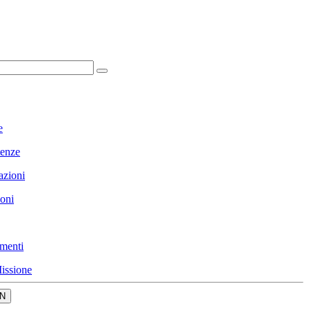
e
enze
azioni
ioni
menti
issione
N