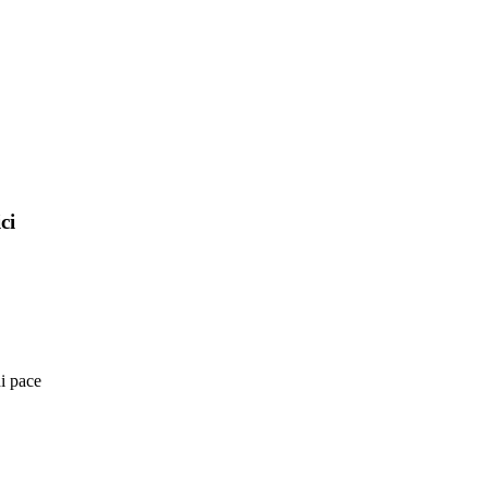
ci
di pace