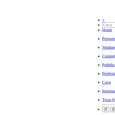
×
Home
Persone
Struttur
Compet
Pubblic
Profess
Corsi
Insegna
Terza M
IT
E