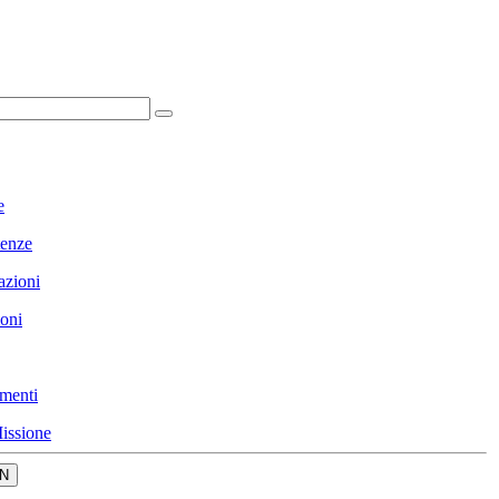
e
enze
azioni
ioni
menti
issione
N