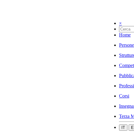
×
Home
Persone
Struttur
Compet
Pubblic
Profess
Corsi
Insegna
Terza M
IT
E