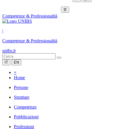
☰
Competenze & Professionalità
|
Competenze & Professionalità
unibs.it
IT
EN
×
Home
Persone
Strutture
Competenze
Pubblicazioni
Professioni