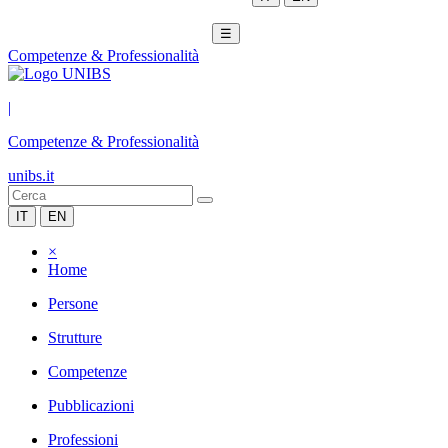
☰
Competenze & Professionalità
|
Competenze & Professionalità
unibs.it
IT
EN
×
Home
Persone
Strutture
Competenze
Pubblicazioni
Professioni