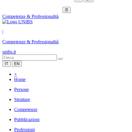
☰
Competenze & Professionalità
|
Competenze & Professionalità
unibs.it
IT
EN
×
Home
Persone
Strutture
Competenze
Pubblicazioni
Professioni