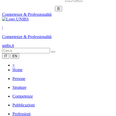
☰
Competenze & Professionalità
|
Competenze & Professionalità
unibs.it
IT
EN
×
Home
Persone
Strutture
Competenze
Pubblicazioni
Professioni