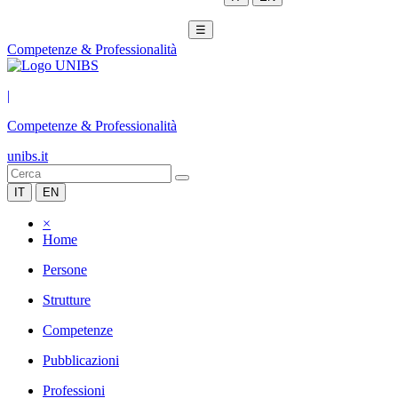
☰
Competenze & Professionalità
|
Competenze & Professionalità
unibs.it
IT
EN
×
Home
Persone
Strutture
Competenze
Pubblicazioni
Professioni