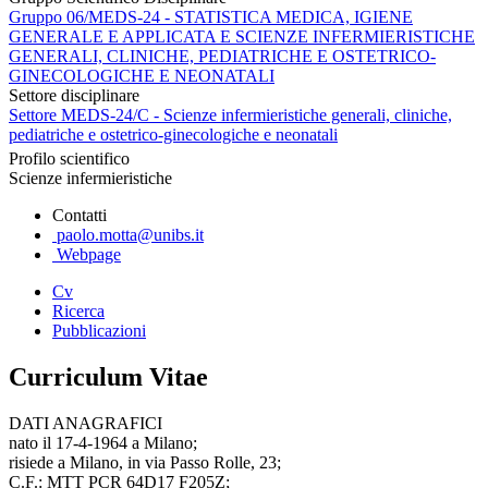
Gruppo 06/MEDS-24 - STATISTICA MEDICA, IGIENE
GENERALE E APPLICATA E SCIENZE INFERMIERISTICHE
GENERALI, CLINICHE, PEDIATRICHE E OSTETRICO-
GINECOLOGICHE E NEONATALI
Settore disciplinare
Settore MEDS-24/C - Scienze infermieristiche generali, cliniche,
pediatriche e ostetrico-ginecologiche e neonatali
Profilo scientifico
Scienze infermieristiche
Contatti
paolo.motta@unibs.it
Webpage
Cv
Ricerca
Pubblicazioni
Curriculum Vitae
DATI ANAGRAFICI
nato il 17-4-1964 a Milano;
risiede a Milano, in via Passo Rolle, 23;
C.F.: MTT PCR 64D17 F205Z;