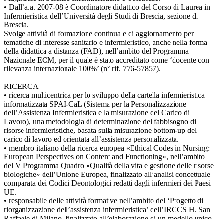
• Dall’a.a. 2007-08 è Coordinatore didattico del Corso di Laurea in
Infermieristica dell’Università degli Studi di Brescia, sezione di
Brescia.
Svolge attività di formazione continua e di aggiornamento per
tematiche di interesse sanitario e infermieristico, anche nella forma
della didattica a distanza (FAD), nell’ambito del Programma
Nazionale ECM, per il quale è stato accreditato come ‘docente con
rilevanza internazionale 100%’ (n° rif. 776-57857).
RICERCA
• ricerca multicentrica per lo sviluppo della cartella infermieristica
informatizzata SPAI-CaL (Sistema per la Personalizzazione
dell’Assistenza Infermieristica e la misurazione del Carico di
Lavoro), una metodologia di determinazione del fabbisogno di
risorse infermieristiche, basata sulla misurazione bottom-up del
carico di lavoro ed orientata all’assistenza personalizzata.
• membro italiano della ricerca europea «Ethical Codes in Nursing:
European Perspectives on Content and Functioning», nell’ambito
del V Programma Quadro «Qualità della vita e gestione delle risorse
biologiche» dell’Unione Europea, finalizzato all’analisi concettuale
comparata dei Codici Deontologici redatti dagli infermieri dei Paesi
UE.
• responsabile delle attività formative nell’ambito del ‘Progetto di
riorganizzazione dell’assistenza infermieristica’ dell’IRCCS H. San
Raffaele di Milano, finalizzato all’elaborazione di un modello unico