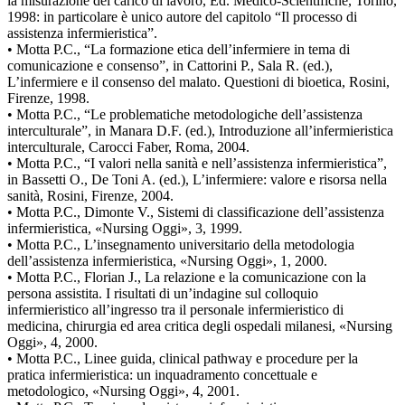
la misurazione del carico di lavoro, Ed. Medico-Scientifiche, Torino,
1998: in particolare è unico autore del capitolo “Il processo di
assistenza infermieristica”.
• Motta P.C., “La formazione etica dell’infermiere in tema di
comunicazione e consenso”, in Cattorini P., Sala R. (ed.),
L’infermiere e il consenso del malato. Questioni di bioetica, Rosini,
Firenze, 1998.
• Motta P.C., “Le problematiche metodologiche dell’assistenza
interculturale”, in Manara D.F. (ed.), Introduzione all’infermieristica
interculturale, Carocci Faber, Roma, 2004.
• Motta P.C., “I valori nella sanità e nell’assistenza infermieristica”,
in Bassetti O., De Toni A. (ed.), L’infermiere: valore e risorsa nella
sanità, Rosini, Firenze, 2004.
• Motta P.C., Dimonte V., Sistemi di classificazione dell’assistenza
infermieristica, «Nursing Oggi», 3, 1999.
• Motta P.C., L’insegnamento universitario della metodologia
dell’assistenza infermieristica, «Nursing Oggi», 1, 2000.
• Motta P.C., Florian J., La relazione e la comunicazione con la
persona assistita. I risultati di un’indagine sul colloquio
infermieristico all’ingresso tra il personale infermieristico di
medicina, chirurgia ed area critica degli ospedali milanesi, «Nursing
Oggi», 4, 2000.
• Motta P.C., Linee guida, clinical pathway e procedure per la
pratica infermieristica: un inquadramento concettuale e
metodologico, «Nursing Oggi», 4, 2001.