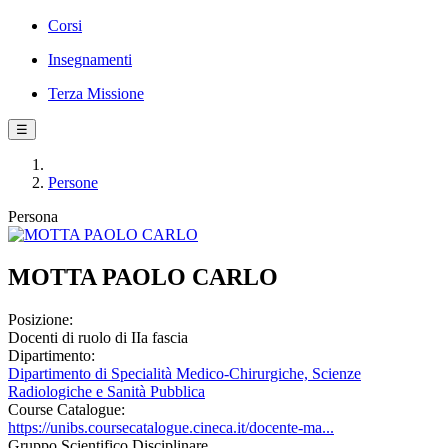
Corsi
Insegnamenti
Terza Missione
☰
Persone
Persona
MOTTA PAOLO CARLO
Posizione:
Docenti di ruolo di IIa fascia
Dipartimento:
Dipartimento di Specialità Medico-Chirurgiche, Scienze
Radiologiche e Sanità Pubblica
Course Catalogue:
https://unibs.coursecatalogue.cineca.it/docente-ma...
Gruppo Scientifico Disciplinare