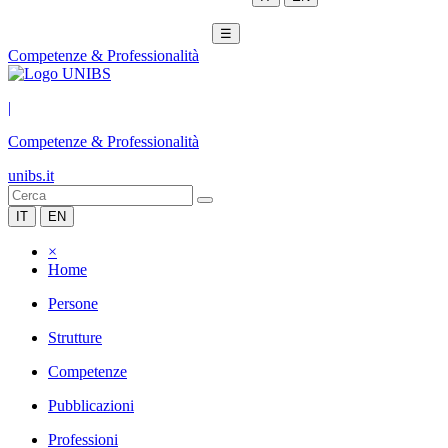
☰
Competenze & Professionalità
|
Competenze & Professionalità
unibs.it
IT
EN
×
Home
Persone
Strutture
Competenze
Pubblicazioni
Professioni