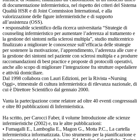
di documentazione infermieristica, nel rispetto dei criteri del Sistema
Qualità HSR e di Joint Commission International, e alla
valorizzazione delle figure infermieristiche e di supporto
all’assistenza (OSS).
• responsabile scientifico della ricerca universitaria “Strategie di
counseling infermieristico per aumentare l’aderenza al trattamento e
la gestione dei sintomi nella sclerosi multipla”, studio multicentrico
finalizzato a migliorare le conoscenze sull’efficacia delle strategie
per sostenere la motivazione, l’apprendimento, l’aderenza alle cure e
la gestione dei sintomi nel paziente con sclerosi multipla e a produrre
raccomandazioni di best practice e proposte di protocolli operativi,
anche allo scopo di migliorare l’integrazione fra strutture ospedaliere
e attività domiciliare.
Dal 1998 collabora con Lauri Edizioni, per la Rivista «Nursing
Oggi», trimestrale di cultura infermieristica di rilevanza nazionale, di
cui è Direttore Scientifico dal gennaio 2000.
Vanta la partecipazione come relatore ad oltre 40 eventi congressuali
e oltre 80 pubblicazioni di Infermieristica.
Ha scritto, per Carocci Faber, il volume Introduzione alle scienze
infermieristiche (2002) e, tra le altre pubblicazioni:
• Fumagalli E., Lamboglia E., Magon G., Motta P.C., La cartella
infermieristica informatizzata. Uno strumento per la pianificazione e