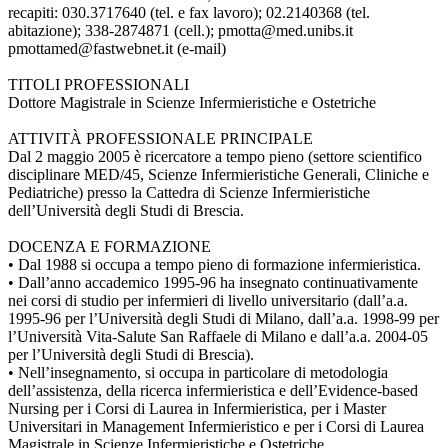
recapiti: 030.3717640 (tel. e fax lavoro); 02.2140368 (tel.
abitazione); 338-2874871 (cell.); pmotta@med.unibs.it
pmottamed@fastwebnet.it (e-mail)
TITOLI PROFESSIONALI
Dottore Magistrale in Scienze Infermieristiche e Ostetriche
ATTIVITÀ PROFESSIONALE PRINCIPALE
Dal 2 maggio 2005 è ricercatore a tempo pieno (settore scientifico
disciplinare MED/45, Scienze Infermieristiche Generali, Cliniche e
Pediatriche) presso la Cattedra di Scienze Infermieristiche
dell’Università degli Studi di Brescia.
DOCENZA E FORMAZIONE
• Dal 1988 si occupa a tempo pieno di formazione infermieristica.
• Dall’anno accademico 1995-96 ha insegnato continuativamente
nei corsi di studio per infermieri di livello universitario (dall’a.a.
1995-96 per l’Università degli Studi di Milano, dall’a.a. 1998-99 per
l’Università Vita-Salute San Raffaele di Milano e dall’a.a. 2004-05
per l’Università degli Studi di Brescia).
• Nell’insegnamento, si occupa in particolare di metodologia
dell’assistenza, della ricerca infermieristica e dell’Evidence-based
Nursing per i Corsi di Laurea in Infermieristica, per i Master
Universitari in Management Infermieristico e per i Corsi di Laurea
Magistrale in Scienze Infermieristiche e Ostetriche.