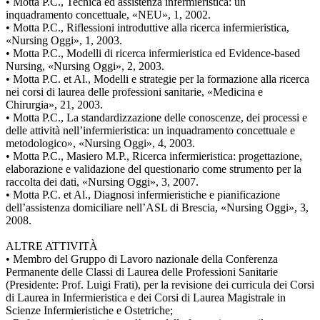
• Motta P.C., Tecnica ed assistenza infermieristica: un
inquadramento concettuale, «NEU», 1, 2002.
• Motta P.C., Riflessioni introduttive alla ricerca infermieristica,
«Nursing Oggi», 1, 2003.
• Motta P.C., Modelli di ricerca infermieristica ed Evidence-based
Nursing, «Nursing Oggi», 2, 2003.
• Motta P.C. et Al., Modelli e strategie per la formazione alla ricerca
nei corsi di laurea delle professioni sanitarie, «Medicina e
Chirurgia», 21, 2003.
• Motta P.C., La standardizzazione delle conoscenze, dei processi e
delle attività nell’infermieristica: un inquadramento concettuale e
metodologico», «Nursing Oggi», 4, 2003.
• Motta P.C., Masiero M.P., Ricerca infermieristica: progettazione,
elaborazione e validazione del questionario come strumento per la
raccolta dei dati, «Nursing Oggi», 3, 2007.
• Motta P.C. et Al., Diagnosi infermieristiche e pianificazione
dell’assistenza domiciliare nell’ASL di Brescia, «Nursing Oggi», 3,
2008.
ALTRE ATTIVITÀ
• Membro del Gruppo di Lavoro nazionale della Conferenza
Permanente delle Classi di Laurea delle Professioni Sanitarie
(Presidente: Prof. Luigi Frati), per la revisione dei curricula dei Corsi
di Laurea in Infermieristica e dei Corsi di Laurea Magistrale in
Scienze Infermieristiche e Ostetriche;