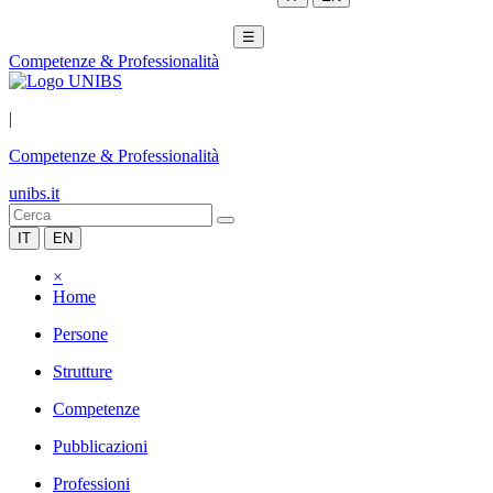
☰
Competenze & Professionalità
|
Competenze & Professionalità
unibs.it
IT
EN
×
Home
Persone
Strutture
Competenze
Pubblicazioni
Professioni