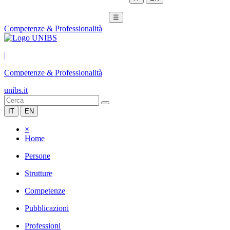
☰
Competenze & Professionalità
|
Competenze & Professionalità
unibs.it
IT
EN
×
Home
Persone
Strutture
Competenze
Pubblicazioni
Professioni