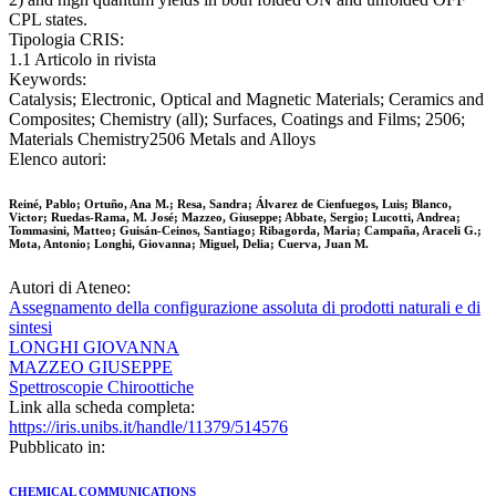
CPL states.
Tipologia CRIS:
1.1 Articolo in rivista
Keywords:
Catalysis; Electronic, Optical and Magnetic Materials; Ceramics and
Composites; Chemistry (all); Surfaces, Coatings and Films; 2506;
Materials Chemistry2506 Metals and Alloys
Elenco autori:
Reiné, Pablo; Ortuño, Ana M.; Resa, Sandra; Álvarez de Cienfuegos, Luis; Blanco,
Victor; Ruedas-Rama, M. José; Mazzeo, Giuseppe; Abbate, Sergio; Lucotti, Andrea;
Tommasini, Matteo; Guisán-Ceinos, Santiago; Ribagorda, Maria; Campaña, Araceli G.;
Mota, Antonio; Longhi, Giovanna; Miguel, Delia; Cuerva, Juan M.
Autori di Ateneo:
Assegnamento della configurazione assoluta di prodotti naturali e di
sintesi
LONGHI GIOVANNA
MAZZEO GIUSEPPE
Spettroscopie Chiroottiche
Link alla scheda completa:
https://iris.unibs.it/handle/11379/514576
Pubblicato in:
CHEMICAL COMMUNICATIONS