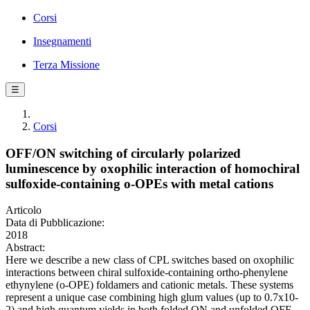
Corsi
Insegnamenti
Terza Missione
☰
Corsi
OFF/ON switching of circularly polarized
luminescence by oxophilic interaction of homochiral
sulfoxide-containing o-OPEs with metal cations
Articolo
Data di Pubblicazione:
2018
Abstract:
Here we describe a new class of CPL switches based on oxophilic
interactions between chiral sulfoxide-containing ortho-phenylene
ethynylene (o-OPE) foldamers and cationic metals. These systems
represent a unique case combining high glum values (up to 0.7x10-
2) and high quantum yields in both folded ON and unfolded OFF