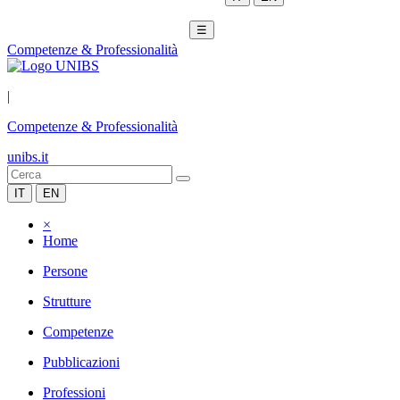
☰
Competenze & Professionalità
|
Competenze & Professionalità
unibs.it
IT
EN
×
Home
Persone
Strutture
Competenze
Pubblicazioni
Professioni