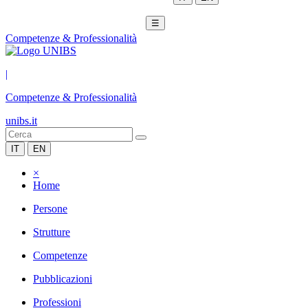
☰
Competenze & Professionalità
|
Competenze & Professionalità
unibs.it
IT
EN
×
Home
Persone
Strutture
Competenze
Pubblicazioni
Professioni