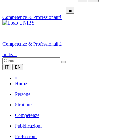
☰
Competenze & Professionalità
|
Competenze & Professionalità
unibs.it
IT
EN
×
Home
Persone
Strutture
Competenze
Pubblicazioni
Professioni