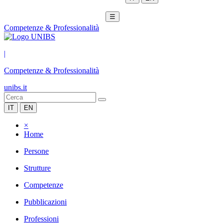
☰
Competenze & Professionalità
|
Competenze & Professionalità
unibs.it
IT
EN
×
Home
Persone
Strutture
Competenze
Pubblicazioni
Professioni