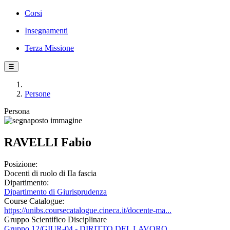
Corsi
Insegnamenti
Terza Missione
☰
Persone
Persona
RAVELLI Fabio
Posizione:
Docenti di ruolo di IIa fascia
Dipartimento:
Dipartimento di Giurisprudenza
Course Catalogue:
https://unibs.coursecatalogue.cineca.it/docente-ma...
Gruppo Scientifico Disciplinare
Gruppo 12/GIUR-04 - DIRITTO DEL LAVORO