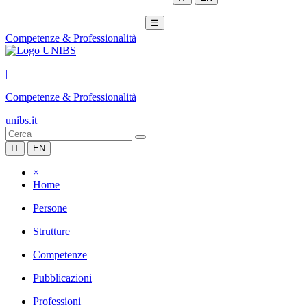
☰
Competenze & Professionalità
|
Competenze & Professionalità
unibs.it
IT
EN
×
Home
Persone
Strutture
Competenze
Pubblicazioni
Professioni