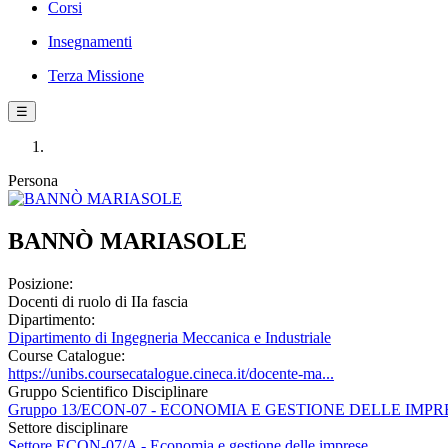
Corsi
Insegnamenti
Terza Missione
☰
Persona
BANNÒ MARIASOLE
Posizione:
Docenti di ruolo di IIa fascia
Dipartimento:
Dipartimento di Ingegneria Meccanica e Industriale
Course Catalogue:
https://unibs.coursecatalogue.cineca.it/docente-ma...
Gruppo Scientifico Disciplinare
Gruppo 13/ECON-07 - ECONOMIA E GESTIONE DELLE IMPR
Settore disciplinare
Settore ECON-07/A - Economia e gestione delle imprese