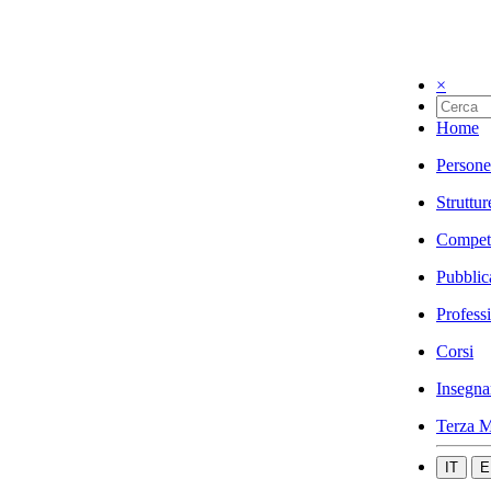
×
Home
Persone
Struttur
Compet
Pubblic
Profess
Corsi
Insegna
Terza M
IT
E