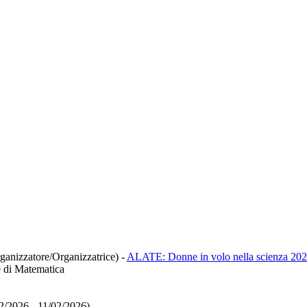
rganizzatore/Organizzatrice)
-
ALATE: Donne in volo nella scienza 20
e di Matematica
02/2026 - 11/02/2026)