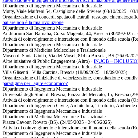
automazione e intelligenza artificiale: la discriminazione di genere nell
Dipartimento di Ingegneria Meccanica e Industriale
Mutty, Viale Maifreni 54, Castiglione delle Stiviere (03/10/2025 - 03
Organizzazione di concerti, spettacoli teatrali, rassegne cinematografic
ballare non è la mia rivoluzione
Dipartimento di Ingegneria Meccanica e Industriale
Auditorium San Barnaba, Corso Magenta, 44, Brescia (30/09/2025 - 
Attività di coinvolgimento e interazione con il mondo della scuola (Re
Dipartimento di Ingegneria Meccanica e Industriale
Dipartimento di Medicina Molecolare e Traslazionale
Museo di Santa Giulia, Via dei Musei, 81/b a Brescia, BS (26/09/202
Altre iniziative di Public Engagement (Altro)
-
IN.JOB – INCLUSI
Dipartimento di Ingegneria Meccanica e Industriale
Villa Glisenti - Villa Carcina, Brescia (18/09/2025 - 18/09/2025)
Organizzazione di iniziative di valorizzazione, consultazione e condivi
paradigma per l'agire economico?
Dipartimento di Ingegneria Meccanica e Industriale
Università degli Studi di Brescia, Piazza del Mercato, 15, Brescia (2
Attività di coinvolgimento e interazione con il mondo della scuola (O
Dipartimento di Ingegneria Civile, Architettura, Territorio, Ambiente 
Dipartimento di Ingegneria Meccanica e Industriale
Dipartimento di Medicina Molecolare e Traslazionale
Piazza Cavour, Rovato (BS). (24/05/2025 - 24/05/2025)
Attività di coinvolgimento e interazione con il mondo della scuola (Re
Dipartimento di Ingegneria Meccanica e Industriale