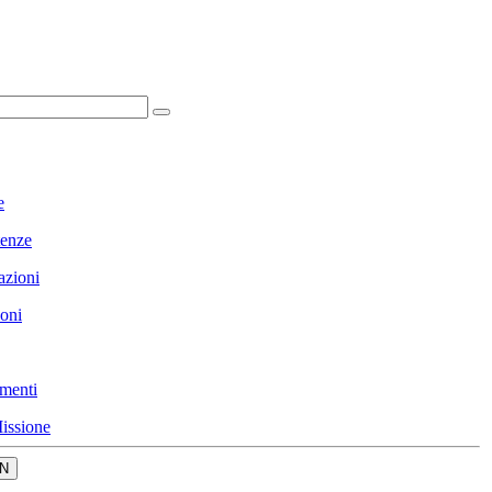
e
enze
azioni
ioni
menti
issione
N