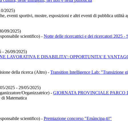
a cultura, nelle immagini, nei libri e nella pubblicità
/10/2025)
he, eventi sportivi, mostre, esposizioni e altri eventi di pubblica utilit
30/09/2025)
sponsabile scientifico)
-
Notte delle ricercatrici e dei ricercatori 2025
5 - 26/09/2025)
ONE LAVORATIVA E DISABILITA’: OPPORTUNITA’ E VANTAG
sione della ricerca (Altro)
-
Transition Intelligence Lab: "Transizione g
9/05/2025 - 29/05/2025)
rganizzatore/Organizzatrice)
-
GIORNATA PROVINCIALE PARCO
e di Matematica
sponsabile scientifico)
-
Premiazione concorso "Emàncipa-ti!"