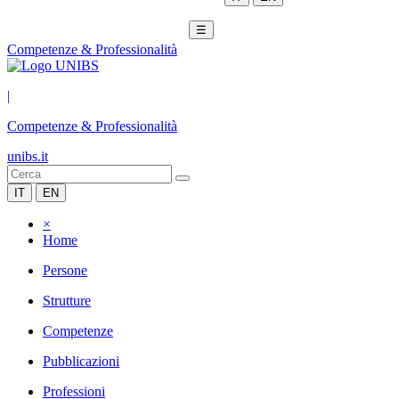
☰
Competenze & Professionalità
|
Competenze & Professionalità
unibs.it
IT
EN
×
Home
Persone
Strutture
Competenze
Pubblicazioni
Professioni