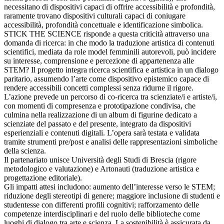
necessitano di dispositivi capaci di offrire accessibilità e profondità,
raramente trovano dispositivi culturali capaci di coniugare
accessibilità, profondità concettuale e identificazione simbolica.
STICK THE SCIENCE risponde a questa criticità attraverso una
domanda di ricerca: in che modo la traduzione artistica di contenuti
scientifici, mediata da role model femminili autorevoli, può incidere
su interesse, comprensione e percezione di appartenenza alle
STEM? Il progetto integra ricerca scientifica e artistica in un dialogo
paritario, assumendo l’arte come dispositivo epistemico capace di
rendere accessibili concetti complessi senza ridurne il rigore.
L’azione prevede un percorso di co-ricerca tra scienziate/i e artiste/i,
con momenti di compresenza e prototipazione condivisa, che
culmina nella realizzazione di un album di figurine dedicato a
scienziate del passato e del presente, integrato da dispositivi
esperienziali e contenuti digitali. L’opera sarà testata e validata
tramite strumenti pre/post e analisi delle rappresentazioni simboliche
della scienza.
Il partenariato unisce Università degli Studi di Brescia (rigore
metodologico e valutazione) e Artonauti (traduzione artistica e
progettazione editoriale).
Gli impatti attesi includono: aumento dell’interesse verso le STEM;
riduzione degli stereotipi di genere; maggiore inclusione di studenti e
studentesse con differenti profili cognitivi; rafforzamento delle
competenze interdisciplinari e del ruolo delle biblioteche come
luoghi di dialogo tra arte e scienza. La sostenibilità è assicurata da